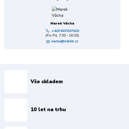
Marek Vácha
+420 607037020
(Po-Pá, 7:30 - 16:30)
vacha@elklik.cz
Vše skladem
10 let na trhu