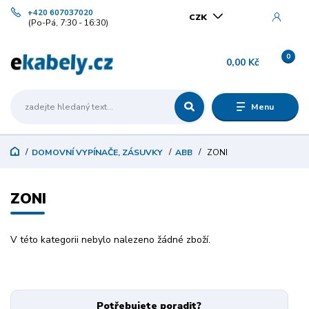
+420 607037020
CZK
(Po-Pá, 7:30 - 16:30)
0
0,00 Kč
Menu
DOMOVNÍ VYPÍNAČE, ZÁSUVKY
ABB
ZONI
ZONI
V této kategorii nebylo nalezeno žádné zboží.
Potřebujete poradit?