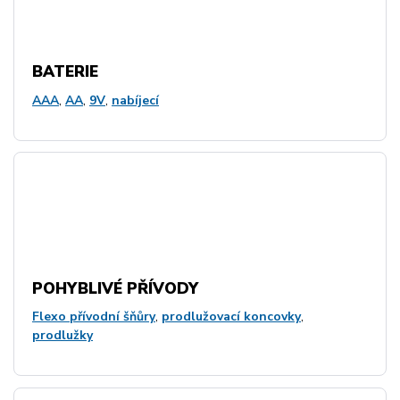
BATERIE
AAA
,
AA
,
9V
,
nabíjecí
POHYBLIVÉ PŘÍVODY
Flexo přívodní šňůry
,
prodlužovací koncovky
,
prodlužky