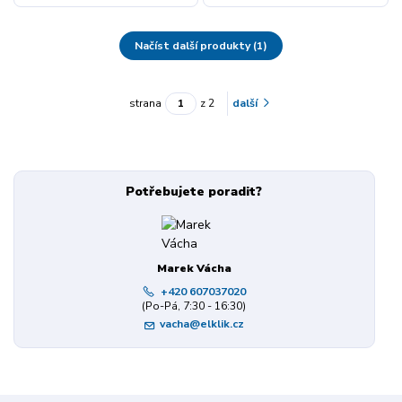
Načíst další produkty (1)
strana
z 2
další
Potřebujete poradit?
Marek Vácha
+420 607037020
(Po-Pá, 7:30 - 16:30)
vacha@elklik.cz