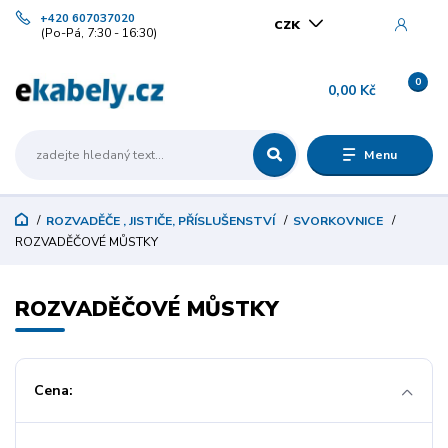
+420 607037020
CZK
(Po-Pá, 7:30 - 16:30)
0
0,00 Kč
Menu
ROZVADĚČE , JISTIČE, PŘÍSLUŠENSTVÍ
SVORKOVNICE
ROZVADĚČOVÉ MŮSTKY
ROZVADĚČOVÉ MŮSTKY
Cena: