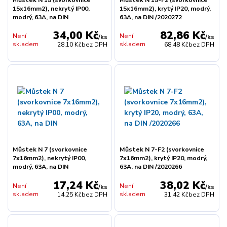
15x16mm2), nekrytý IP00,
15x16mm2), krytý IP20, modrý,
modrý, 63A, na DIN
63A, na DIN /2020272
34,00 Kč
82,86 Kč
Není
Není
/
ks
/
ks
skladem
skladem
28,10 Kč
bez DPH
68,48 Kč
bez DPH
Můstek N 7 (svorkovnice
Můstek N 7-F2 (svorkovnice
7x16mm2), nekrytý IP00,
7x16mm2), krytý IP20, modrý,
modrý, 63A, na DIN
63A, na DIN /2020266
17,24 Kč
38,02 Kč
Není
Není
/
ks
/
ks
skladem
skladem
14,25 Kč
bez DPH
31,42 Kč
bez DPH