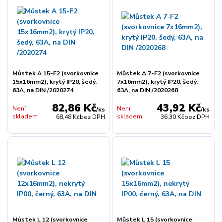
Můstek A 15-F2 (svorkovnice
Můstek A 7-F2 (svorkovnice
15x16mm2), krytý IP20, šedý,
7x16mm2), krytý IP20, šedý,
63A, na DIN /2020274
63A, na DIN /2020268
82,86 Kč
43,92 Kč
Není
Není
/
ks
/
ks
skladem
skladem
68,48 Kč
bez DPH
36,30 Kč
bez DPH
Můstek L 12 (svorkovnice
Můstek L 15 (svorkovnice