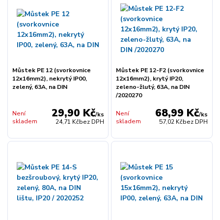
Můstek PE 12 (svorkovnice
Můstek PE 12-F2 (svorkovnice
12x16mm2), nekrytý IP00,
12x16mm2), krytý IP20,
zelený, 63A, na DIN
zeleno-žlutý, 63A, na DIN
/2020270
29,90 Kč
68,99 Kč
Není
Není
/
ks
/
ks
skladem
skladem
24,71 Kč
bez DPH
57,02 Kč
bez DPH