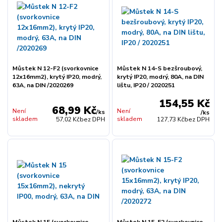
Můstek N 12-F2 (svorkovnice
Můstek N 14-S bezšroubový,
12x16mm2), krytý IP20, modrý,
krytý IP20, modrý, 80A, na DIN
63A, na DIN /2020269
lištu, IP20 / 2020251
154,55 Kč
68,99 Kč
Není
Není
/
ks
/
ks
skladem
skladem
57,02 Kč
bez DPH
127,73 Kč
bez DPH
Můstek N 15 (svorkovnice
Můstek N 15-F2 (svorkovnice