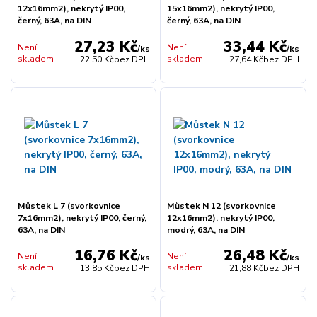
12x16mm2), nekrytý IP00,
15x16mm2), nekrytý IP00,
černý, 63A, na DIN
černý, 63A, na DIN
27,23 Kč
33,44 Kč
Není
Není
/
ks
/
ks
skladem
skladem
22,50 Kč
bez DPH
27,64 Kč
bez DPH
Můstek L 7 (svorkovnice
Můstek N 12 (svorkovnice
7x16mm2), nekrytý IP00, černý,
12x16mm2), nekrytý IP00,
63A, na DIN
modrý, 63A, na DIN
16,76 Kč
26,48 Kč
Není
Není
/
ks
/
ks
skladem
skladem
13,85 Kč
bez DPH
21,88 Kč
bez DPH