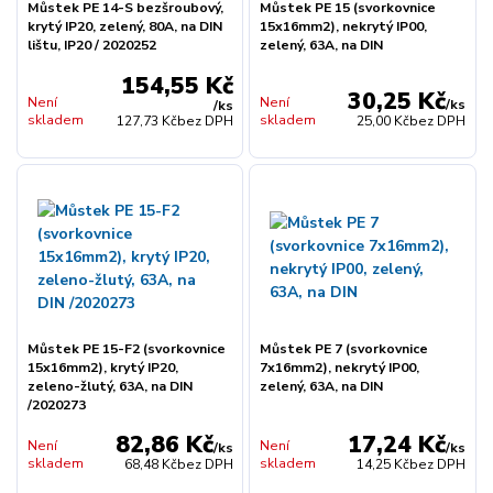
Můstek PE 14-S bezšroubový,
Můstek PE 15 (svorkovnice
krytý IP20, zelený, 80A, na DIN
15x16mm2), nekrytý IP00,
lištu, IP20 / 2020252
zelený, 63A, na DIN
154,55 Kč
30,25 Kč
Není
Není
/
ks
/
ks
skladem
skladem
127,73 Kč
bez DPH
25,00 Kč
bez DPH
Můstek PE 15-F2 (svorkovnice
Můstek PE 7 (svorkovnice
15x16mm2), krytý IP20,
7x16mm2), nekrytý IP00,
zeleno-žlutý, 63A, na DIN
zelený, 63A, na DIN
/2020273
82,86 Kč
17,24 Kč
Není
Není
/
ks
/
ks
skladem
skladem
68,48 Kč
bez DPH
14,25 Kč
bez DPH