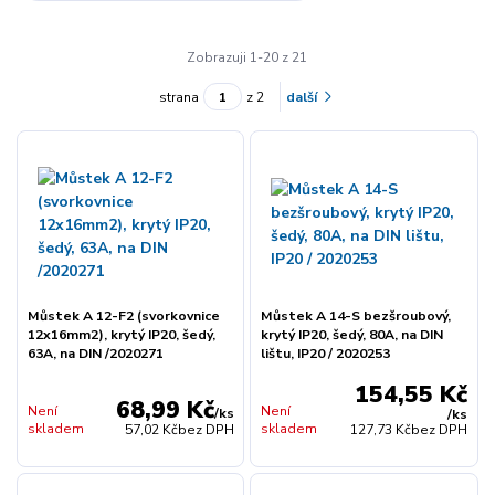
Zobrazuji 1-20 z 21
strana
z 2
další
Můstek A 12-F2 (svorkovnice
Můstek A 14-S bezšroubový,
12x16mm2), krytý IP20, šedý,
krytý IP20, šedý, 80A, na DIN
63A, na DIN /2020271
lištu, IP20 / 2020253
154,55 Kč
68,99 Kč
Není
Není
/
ks
/
ks
skladem
skladem
57,02 Kč
bez DPH
127,73 Kč
bez DPH