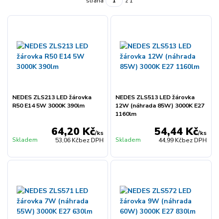
strana
z 1
NEDES ZLS213 LED žárovka
NEDES ZLS513 LED žárovka
R50 E14 5W 3000K 390lm
12W (náhrada 85W) 3000K E27
1160lm
64,20 Kč
54,44 Kč
/
ks
/
ks
Skladem
Skladem
53,06 Kč
bez DPH
44,99 Kč
bez DPH