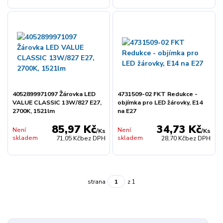
4052899971097 Žárovka LED
4731509-02 FKT Redukce -
VALUE CLASSIC 13W/827 E27,
objímka pro LED žárovky, E14
2700K, 1521lm
na E27
85,97 Kč
34,73 Kč
Není
Není
/
Ks
/
Ks
skladem
skladem
71,05 Kč
bez DPH
28,70 Kč
bez DPH
strana
z 1