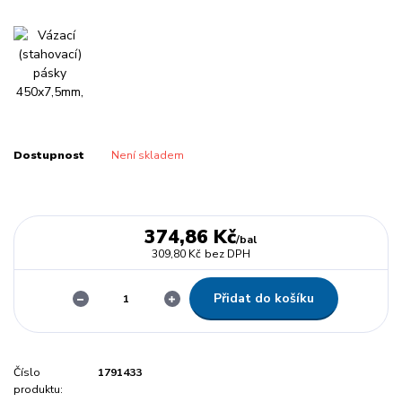
Dostupnost
Není skladem
374,86 Kč
/
bal
309,80 Kč
bez DPH
Přidat do košíku
Číslo
1791433
produktu: