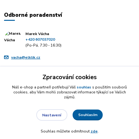
Odborné poradenství
Marek Vácha
+420 607037020
(Po-Pá, 7:30 - 16:30)
vacha@elklik.cz
Zpracování cookies
Náš e-shop a partneři potřebují Váš
souhlas
s použitím souborů
cookies, aby Vám mohli zobrazovat informace týkající se Vašich
zájmů.
Souhlasím
Nastavení
Souhlas můžete odmítnout
zde
.
Vytvořeno na
Eshop-rychle.cz