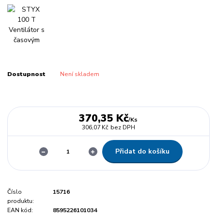
Dostupnost
Není skladem
370,35 Kč
/
Ks
306,07 Kč
bez DPH
Přidat do košíku
Číslo
15716
produktu:
EAN kód:
8595226101034