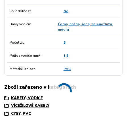
UV odolnost
Ne
Barvy vodičů
Černá, hnědá, šedá, zelenožlutá,
modrá
Počet žil
5
Průřez vodiče mm²
1,5
Materiál izolace
PVC
Zboží zařazeno v kategoriích
KABELY, VODIČE
VÍCEŽILOVÉ KABELY
CYSY, PVC