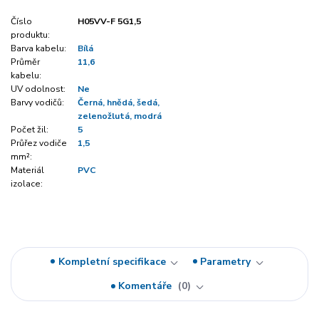
Číslo
H05VV-F 5G1,5
produktu:
Barva kabelu:
Bílá
Průměr
11,6
kabelu:
UV odolnost:
Ne
Barvy vodičů:
Černá, hnědá, šedá,
zelenožlutá, modrá
Počet žil:
5
Průřez vodiče
1,5
mm²:
Materiál
PVC
izolace:
Kompletní specifikace
Parametry
Komentáře
0