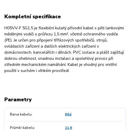
Kompletní specifikace
H05VV-F 5G1,5 je flexibilní kulatý přívodní kabel s pěti lankovými
měděnými vodiči o průřezu 1,5 mm², včetně ochranného vodiče
(PE). Je určen pro připojení třífázových spotřebičů, strojů,
ovládacích zařízení a dalších elektrických zařízení v
domácnostech, kancelářích i dílnách. PVC izolace a plášť zajišťují
dobrou ohebnost, snadnou instalaci a spolehlivý provoz při
středním mechanickém namáhání. Kabel je vhodný pro vnitřní
použití v suchém i vlhkém prostředí.
Parametry
Barva kabelu
Bílá
Průměr kabelu
11,6