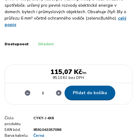
spotřebiče, určený pro pevné rozvody elektrické energie v
domech, bytech i průmyslových objektech. Obsahuje čtyři žíly o
průřezu 6 mm² včetně ochranného vodiče (zelenožlutého).
celý
popis
Dostupnost
Skladem
115,07 Kč
/
m
95,10 Kč
bez DPH
Přidat do košíku
Číslo
CYKY-J 4X6
produktu:
EAN kód:
8591043357098
Barva kabelu:
Černá