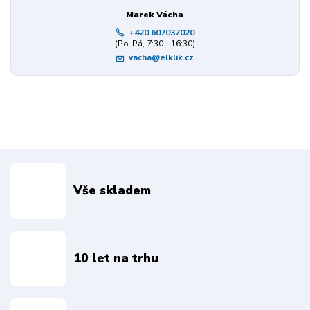
Marek Vácha
+420 607037020
(Po-Pá, 7:30 - 16:30)
vacha@elklik.cz
Vše skladem
10 let na trhu