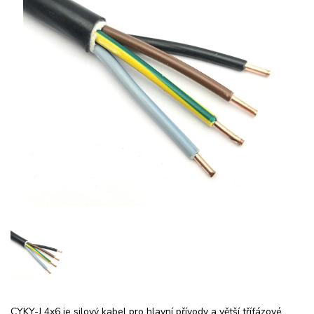
CYKY-J 4x6 je silový kabel pro hlavní přívody a větší třífázové