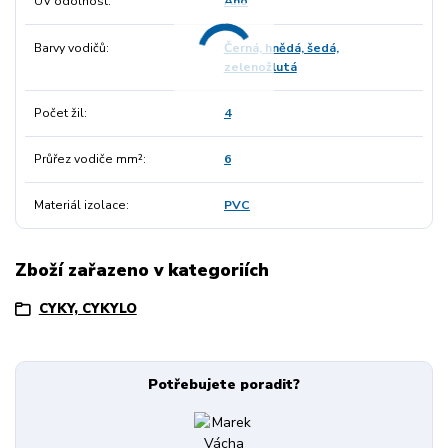
UV odolnost
Ano
Barvy vodičů
Černá, hnědá, šedá,
zelenožlutá
Počet žil
4
Průřez vodiče mm²
6
Materiál izolace
PVC
Zboží zařazeno v kategoriích
CYKY, CYKYLO
Potřebujete poradit?