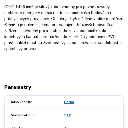
CYKY-J 4×6 mm² je silový kabel vhodný pro pevné rozvody
elektrické energie v domácnostech, komerčních budovách i
průmyslových provozech. Obsahuje čtyři měděné vodiče o průřezu
6 mm² a je určen zejména pro napájení třífázových obvodů a
zařízení. Je vhodný pro instalaci do zdiva, pod omítku, do
kabelových kanálů i pro uložení do země. Díky odolnému PVC
plášti nabízí dlouhou životnost, vysokou mechanickou odolnost a
spolehlivý provoz.
Parametry
Barva kabelu
Černá
Průměr kabelu
13,8