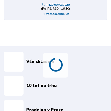
+420 607037020
(Po-Pá, 7:30 - 16:30)
vacha@elklik.cz
Vše skladem
10 let na trhu
Prodejna v Praze