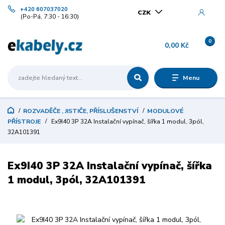
+420 607037020
CZK
(Po-Pá, 7:30 - 16:30)
0
0,00 Kč
Menu
ROZVADĚČE , JISTIČE, PŘÍSLUŠENSTVÍ
MODULOVÉ
PŘÍSTROJE
Ex9I40 3P 32A Instalační vypínač, šířka 1 modul, 3pól,
32A101391
Ex9I40 3P 32A Instalační vypínač, šířka
1 modul, 3pól, 32A101391