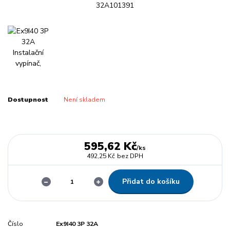
Dostupnost
Není skladem
595,62 Kč
/
ks
492,25 Kč
bez DPH
Přidat do košíku
Číslo
Ex9I40 3P 32A