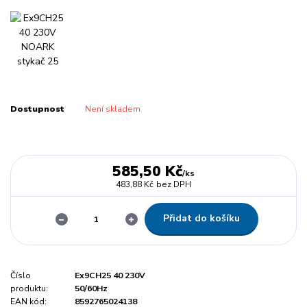
Dostupnost
Není skladem
585,50 Kč
/
ks
483,88 Kč
bez DPH
Přidat do košíku
Číslo
Ex9CH25 40 230V
produktu:
50/60Hz
EAN kód:
8592765024138