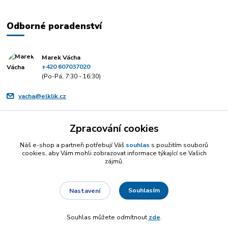
Odborné poradenství
Marek Vácha
+420 607037020
(Po-Pá, 7:30 - 16:30)
vacha@elklik.cz
Zpracování cookies
Náš e-shop a partneři potřebují Váš
souhlas
s použitím souborů
cookies, aby Vám mohli zobrazovat informace týkající se Vašich
zájmů.
Souhlasím
Nastavení
Souhlas můžete odmítnout
zde
.
Vytvořeno na
Eshop-rychle.cz