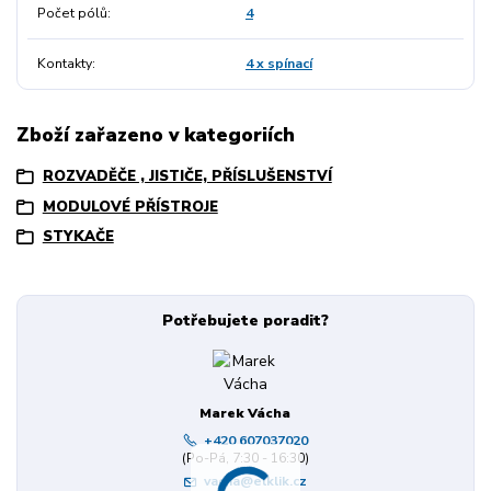
Počet pólů
4
Kontakty
4 x spínací
Zboží zařazeno v kategoriích
ROZVADĚČE , JISTIČE, PŘÍSLUŠENSTVÍ
MODULOVÉ PŘÍSTROJE
STYKAČE
Potřebujete poradit?
Marek Vácha
+420 607037020
(Po-Pá, 7:30 - 16:30)
vacha@elklik.cz