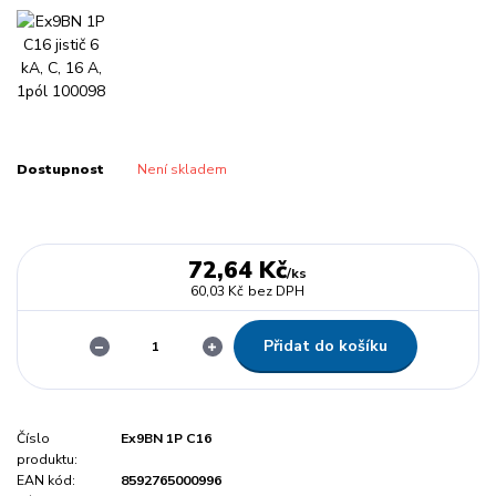
Dostupnost
Není skladem
72,64 Kč
/
ks
60,03 Kč
bez DPH
Přidat do košíku
Číslo
Ex9BN 1P C16
produktu:
EAN kód:
8592765000996