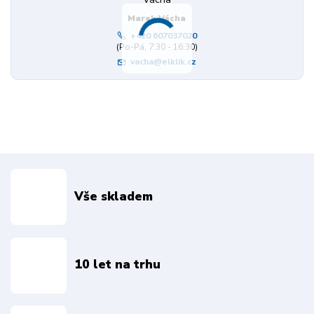
Marek Vácha
+420 607037020
(Po-Pá, 7:30 - 16:30)
vacha@elklik.cz
Vše skladem
10 let na trhu