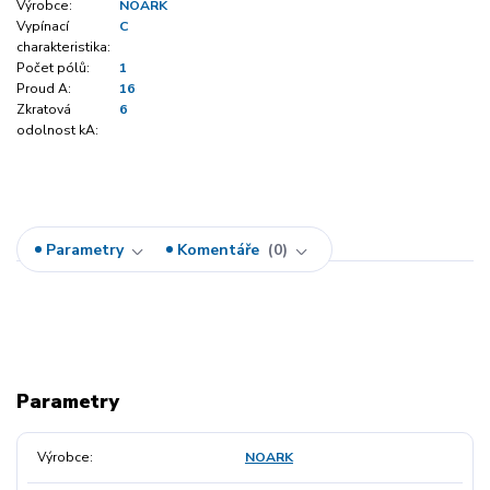
Výrobce:
NOARK
Vypínací
C
charakteristika:
Počet pólů:
1
Proud A:
16
Zkratová
6
odolnost kA:
Parametry
Komentáře
0
Parametry
Výrobce
NOARK