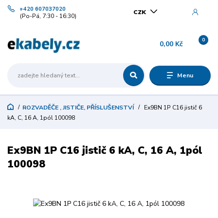
+420 607037020
CZK
(Po-Pá, 7:30 - 16:30)
0
0,00 Kč
Menu
ROZVADĚČE , JISTIČE, PŘÍSLUŠENSTVÍ
Ex9BN 1P C16 jistič 6
kA, C, 16 A, 1pól 100098
Ex9BN 1P C16 jistič 6 kA, C, 16 A, 1pól
100098