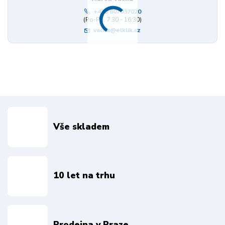
+420 607037020
(Po-Pá, 7:30 - 16:30)
vacha@elklik.cz
Vše skladem
10 let na trhu
Prodejna v Praze