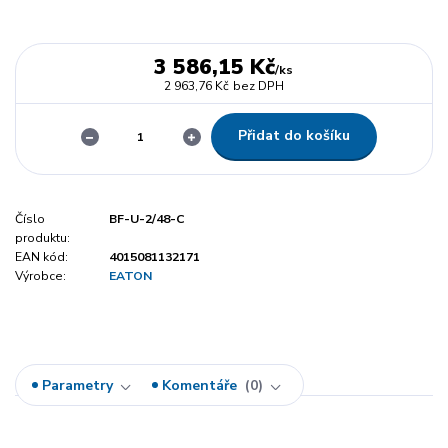
3 586,15 Kč
/
ks
2 963,76 Kč
bez DPH
Přidat do košíku
Číslo
BF-U-2/48-C
produktu:
EAN kód:
4015081132171
Výrobce:
EATON
Parametry
Komentáře
0