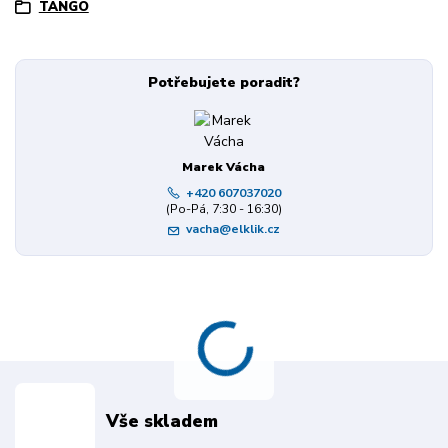
TANGO
Potřebujete poradit?
Marek Vácha
+420 607037020
(Po-Pá, 7:30 - 16:30)
vacha@elklik.cz
Vše skladem