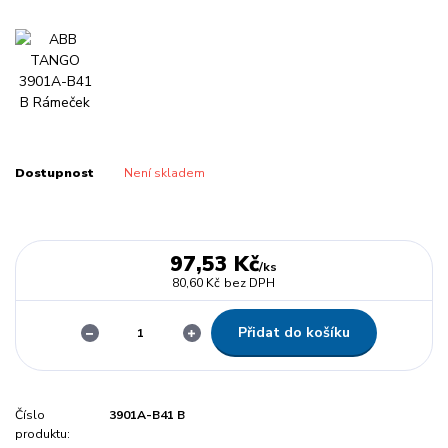
Dostupnost
Není skladem
97,53 Kč
/
ks
80,60 Kč
bez DPH
Přidat do košíku
Číslo
3901A-B41 B
produktu: