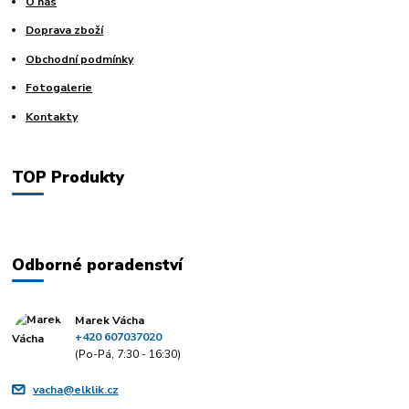
O nás
Doprava zboží
Obchodní podmínky
Fotogalerie
Kontakty
TOP Produkty
Odborné poradenství
Marek Vácha
+420 607037020
(Po-Pá, 7:30 - 16:30)
vacha@elklik.cz