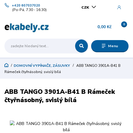
+420 607037020
CZK
(Po-Pá, 7:30 - 16:30)
0
0,00 Kč
Menu
DOMOVNÍ VYPÍNAČE, ZÁSUVKY
ABB TANGO 3901A-B41 B
Rámeček čtyřnásobný, svislý bílá
ABB TANGO 3901A-B41 B Rámeček
čtyřnásobný, svislý bílá