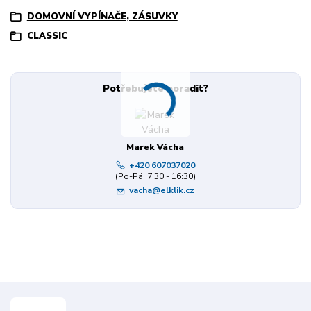
DOMOVNÍ VYPÍNAČE, ZÁSUVKY
CLASSIC
Potřebujete poradit?
Marek Vácha
+420 607037020
(Po-Pá, 7:30 - 16:30)
vacha@elklik.cz