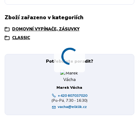
Zboží zařazeno v kategoriích
DOMOVNÍ VYPÍNAČE, ZÁSUVKY
CLASSIC
Potřebujete poradit?
Marek Vácha
+420 607037020
(Po-Pá, 7:30 - 16:30)
vacha@elklik.cz