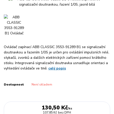
Ovládač zapínací ABB CLASSIC 3553-91289 B1 se signalizační
doutnavkou a řazením 1/0S je určen pro ovládání impulsních relé,
stykačů, zvonků a dalších elektrických zařízení pomocí krátkého
stisku. Integrovaná signalizační doutnavka usnadňuje orientaci a
vyhledání ovládače ve tmě.
celý popis
Dostupnost
Není skladem
130,50 Kč
/
ks
107,85 Kč
bez DPH