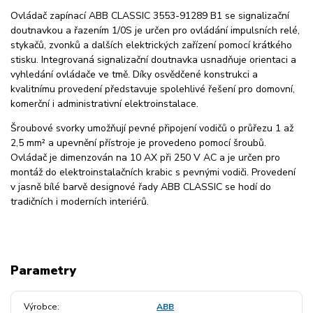
Ovládač zapínací ABB CLASSIC 3553-91289 B1 se signalizační
doutnavkou a řazením 1/0S je určen pro ovládání impulsních relé,
stykačů, zvonků a dalších elektrických zařízení pomocí krátkého
stisku. Integrovaná signalizační doutnavka usnadňuje orientaci a
vyhledání ovládače ve tmě. Díky osvědčené konstrukci a
kvalitnímu provedení představuje spolehlivé řešení pro domovní,
komerční i administrativní elektroinstalace.
Šroubové svorky umožňují pevné připojení vodičů o průřezu 1 až
2,5 mm² a upevnění přístroje je provedeno pomocí šroubů.
Ovládač je dimenzován na 10 AX při 250 V AC a je určen pro
montáž do elektroinstalačních krabic s pevnými vodiči. Provedení
v jasně bílé barvě designové řady ABB CLASSIC se hodí do
tradičních i moderních interiérů.
Parametry
Výrobce
ABB